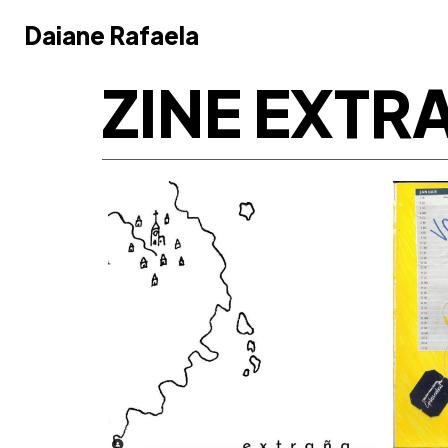
Daiane Rafaela
Daiane Rafaela
ZINE EXTR