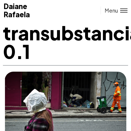
Daiane
Daiane
Menu
Rafaela
Rafaela
transubstanc
0.1